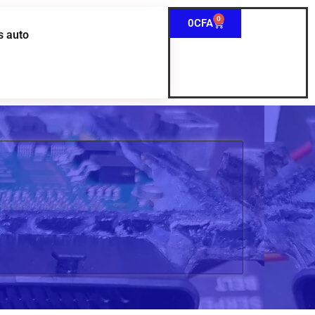
0
0
CFA
s auto