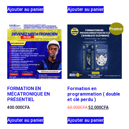
Ajouter au panier
Ajouter au panier
Promo !
FORMATION EN
Formation en
MÉCATRONIQUE EN
programmation ( double
PRÉSENTIEL
et clé perdu )
400.000
CFA
60.000
CFA
52.000
CFA
Ajouter au panier
Ajouter au panier