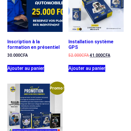
Inscription à la
Installation système
formation en présentiel
GPS
30.000
CFA
52.000
CFA
41.000
CFA
Ajouter au panier
Ajouter au panier
Promo !