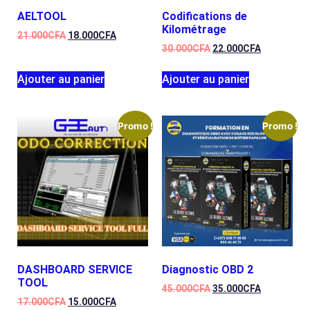
AELTOOL
Codifications de
Kilométrage
21.000
CFA
18.000
CFA
30.000
CFA
22.000
CFA
Ajouter au panier
Ajouter au panier
Promo !
Promo !
DASHBOARD SERVICE
Diagnostic OBD 2
TOOL
45.000
CFA
35.000
CFA
17.000
CFA
15.000
CFA